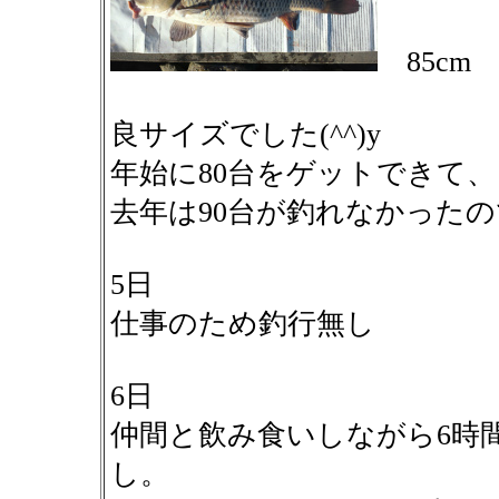
85cm
良サイズでした(^^)y
年始に80台をゲットできて
去年は90台が釣れなかった
5日
仕事のため釣行無し
6日
仲間と飲み食いしながら6時
し。